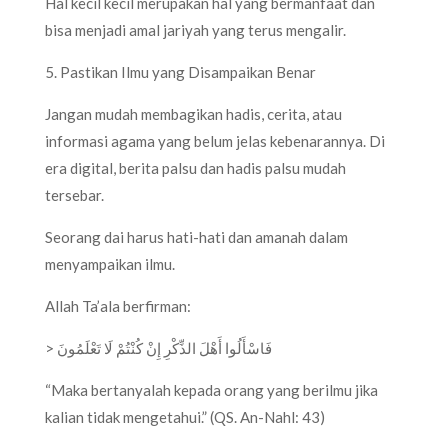
Hal kecil kecil merupakan hal yang bermanfaat dan
bisa menjadi amal jariyah yang terus mengalir.
5. Pastikan Ilmu yang Disampaikan Benar
Jangan mudah membagikan hadis, cerita, atau
informasi agama yang belum jelas kebenarannya. Di
era digital, berita palsu dan hadis palsu mudah
tersebar.
Seorang dai harus hati-hati dan amanah dalam
menyampaikan ilmu.
Allah Ta’ala berfirman:
> فَاسْأَلُوا أَهْلَ الذِّكْرِ إِنْ كُنْتُمْ لَا تَعْلَمُونَ
“Maka bertanyalah kepada orang yang berilmu jika
kalian tidak mengetahui.” (QS. An-Nahl: 43)