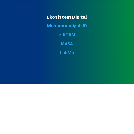
Ekosistem Digital
Muhammadiyah ID
e-KTAM
MASA
LabMu
Follow Us
Ikuti media sosial kami