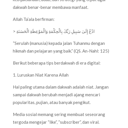
dakwah benar-benar membawa manfaat.
Allah Ta’ala berfirman:
> ادْعُ إِلَىٰ سَبِيلِ رَبِّكَ بِالْحِكْمَةِ وَالْمَوْعِظَةِ الْحَسَنَةِ
“Serulah (manusia) kepada jalan Tuhanmu dengan
hikmah dan pelajaran yang baik.” (QS. An-Nahl: 125)
Berikut beberapa tips berdakwah di era digital:
1. Luruskan Niat Karena Allah
Hal paling utama dalam dakwah adalah niat. Jangan
sampai dakwah berubah menjadi ajang mencari
popularitas, pujian, atau banyak pengikut.
Media sosial memang sering membuat seseorang
tergoda mengejar “like”, “subscriber”, dan viral.