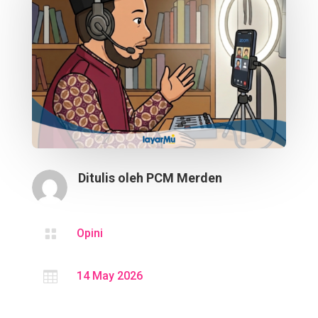
Ditulis oleh
PCM Merden

Opini

14 May 2026