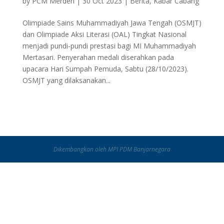
by
PCM Merden
|
30 Oct 2023
|
Berita
,
Kabar Cabang
Olimpiade Sains Muhammadiyah Jawa Tengah (OSMJT)
dan Olimpiade Aksi Literasi (OAL) Tingkat Nasional
menjadi pundi-pundi prestasi bagi MI Muhammadiyah
Mertasari. Penyerahan medali diserahkan pada
upacara Hari Sumpah Pemuda, Sabtu (28/10/2023).
OSMJT yang dilaksanakan...
Dikembangkan oleh MPI PDM Banjarnegara