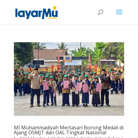
MI Muhammadiyah Mertasari Borong Medali di
Ajang OSMJT dan OAL Tingkat Nasional