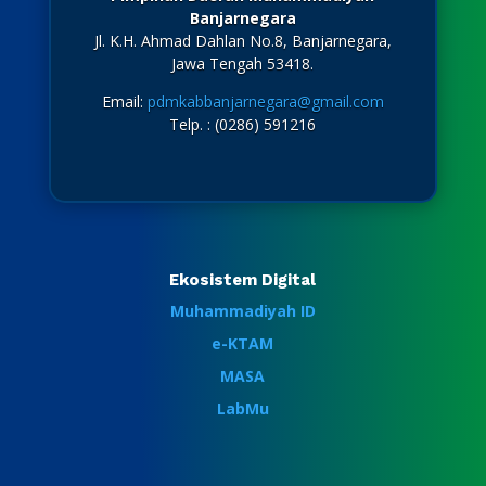
Banjarnegara
Jl. K.H. Ahmad Dahlan No.8, Banjarnegara,
Jawa Tengah 53418.
Email:
pdmkabbanjarnegara@gmail.com
Telp. : (0286) 591216
Ekosistem Digital
Muhammadiyah ID
e-KTAM
MASA
LabMu