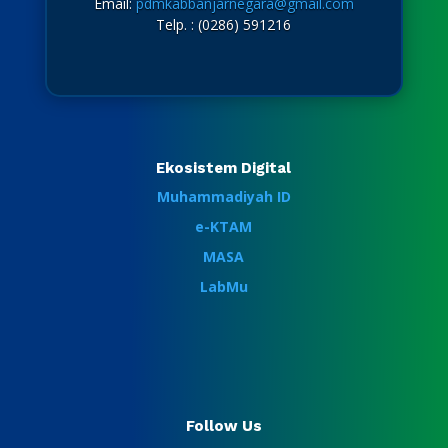
Email:
pdmkabbanjarnegara@gmail.com
Telp. : (0286) 591216
Ekosistem Digital
Muhammadiyah ID
e-KTAM
MASA
LabMu
Follow Us